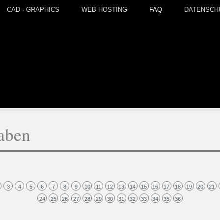
CAD · GRAPHICS
WEB HOSTING
FAQ
DATENSCH
aben
3
4
5
6
7
8
9
10
11
12
13
14
15
16
17
18
19
20
21
24
25
26
27
28
29
30
31
32
33
34
35
36