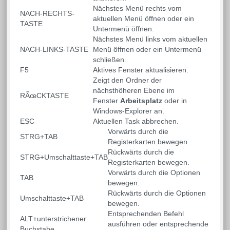
Nächstes Menü rechts vom
NACH-RECHTS-
aktuellen Menü öffnen oder ein
TASTE
Untermenü öffnen.
Nächstes Menü links vom aktuellen
NACH-LINKS-TASTE
Menü öffnen oder ein Untermenü
schließen.
F5
Aktives Fenster aktualisieren.
Zeigt den Ordner der
nächsthöheren Ebene im
RÃœCKTASTE
Fenster
Arbeitsplatz
oder in
Windows-Explorer an.
ESC
Aktuellen Task abbrechen.
Vorwärts durch die
STRG+TAB
Registerkarten bewegen.
Rückwärts durch die
STRG+Umschalttaste+TAB
Registerkarten bewegen.
Vorwärts durch die Optionen
TAB
bewegen.
Rückwärts durch die Optionen
Umschalttaste+TAB
bewegen.
Entsprechenden Befehl
ALT+unterstrichener
ausführen oder entsprechende
Buchstabe