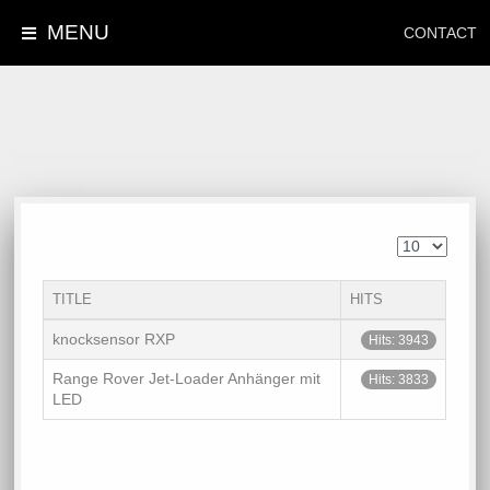
MENU
CONTACT
TITLE
HITS
knocksensor RXP
Hits: 3943
Range Rover Jet-Loader Anhänger mit
Hits: 3833
LED